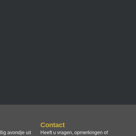
Contact
lig avondje uit
Heeft u vragen, opmerkingen of