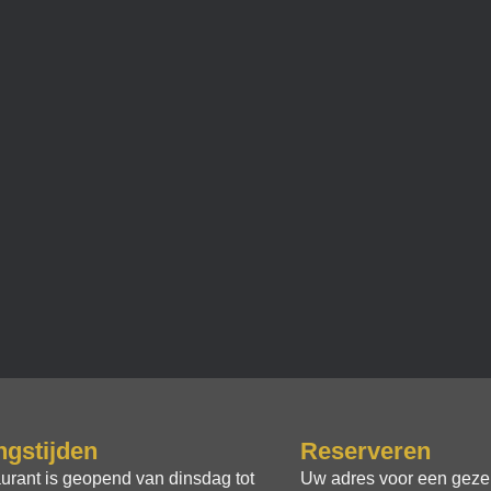
gstijden
Reserveren
urant is geopend van dinsdag tot
Uw adres voor een gezel