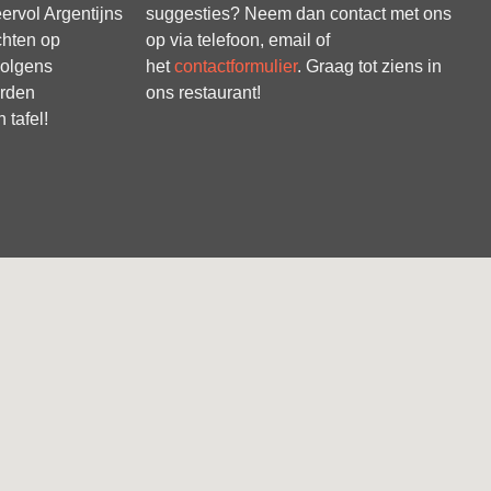
eervol Argentijns
suggesties? Neem dan contact met ons
chten op
op via telefoon, email of
volgens
het
contactformulier
. Graag tot ziens in
orden
ons restaurant!
 tafel!