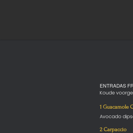
ENTRADAS FR
Koude voorger
1 Guacamole Co
Avocado dipsau
2 Carpaccio