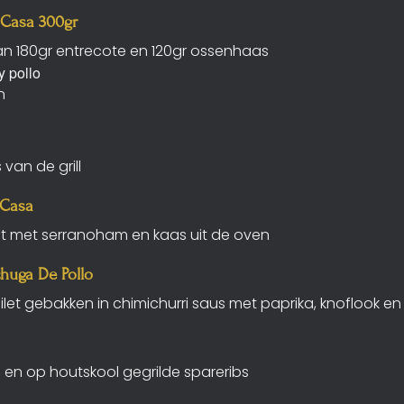
 Casa 300gr
n 180gr entrecote en 120gr ossenhaas
y pollo
n
 van de grill
 Casa
let met serranoham en kaas uit de oven
huga De Pollo
ilet gebakken in chimichurri saus met paprika, knoflook 
en op houtskool gegrilde spareribs