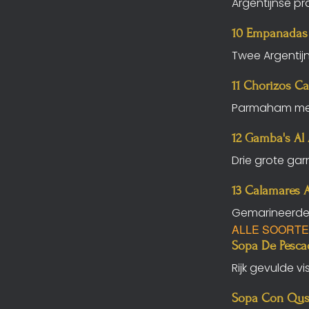
Argentijnse p
10 Empanadas
Twee Argentijn
11 Chorizos C
Parmaham me
12 Gamba's Al 
Drie grote gar
13 Calamares A 
Gemarineerde 
ALLE SOORTE
Sopa De Pesca
Rijk gevulde v
Sopa Con Qu