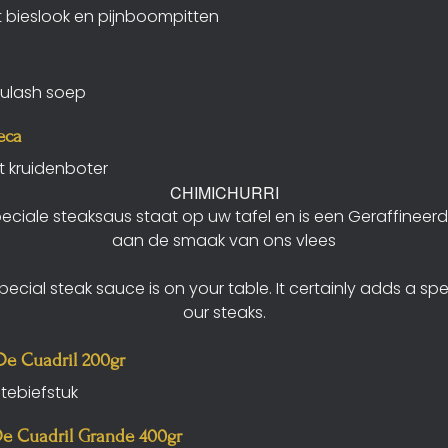
bieslook en pijnboompitten
oulash soep
eca
 kruidenboter
CHIMICHURRI
eciale steaksaus staat op uw tafel en is een Geraffinee
aan de smaak van ons vlees
ecial steak sauce is on your table. It certainly adds a spe
our steaks.
De Cuadril 200gr
ntebiefstuk
De Cuadril Grande 400gr