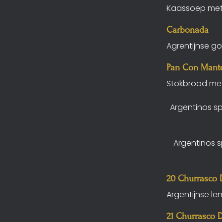
Kaassoep met 
Carbonada
Agrentijnse g
Pan Con Mant
Stokbrood met
Argentinos sp
Argentinos sp
20 Churrasco 
Argentijnse le
21 Churrasco 