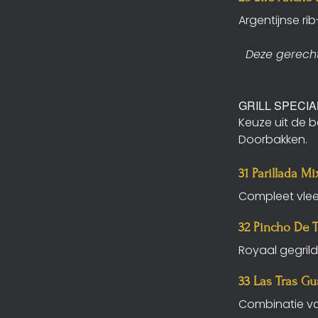
Argentijnse ri
Deze gerecht
GRILL SPECIA
Keuze uit de b
Doorbakken.
31 Parillada Mi
Compleet vlees
32 Pincho De T
Royaal gegril
33 Las Tras Gu
Combinatie va