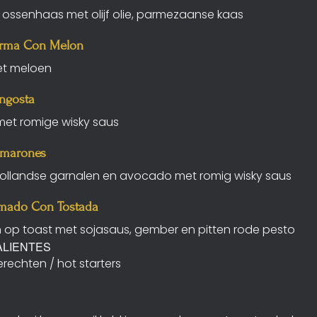
ssenhaas met olijf olie, parmezaanse kaas
arma Con Melon
t meloen
angosta
met romige wisky saus
amarones
Hollandse garnalen en avocado met romig wisky saus
mado Con Tostada
 op toast met sojasaus, gember en pitten rode pesto
ALIENTES
echten / hot starters