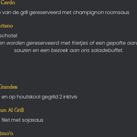
e Cerdo
 van de grill gereserveerd met champignon roomsaus
ariano
schotel
n worden gereserveerd met frietjes of een gepofte aa
sauzen en een bezoek aan ons saladebuffet.
Grandes
n op houtskool gegrild 2 inktvis
un Al Grill
n filet met sojasaus
Limo'n