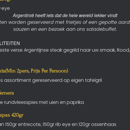
b-eye
Argentinië heeft iets dat de hele wereld lekker vindt
en worden geserveerd met frietjes of een gepofte aar
sauzen en een bezoek aan ons saladebuffet.
LITEITEN
este verse Argentijnse steak gegrild naar uw smaak, Rood
xta(min 2pers, Prijs Per Persoon)
 assortiment gereserveerd op eigen tafelgril
ernera
de rundvleesspies met uien en paprika
apas 420gr
n 150gr entrecote, 150gr rib eye en 120gr ossenhaas