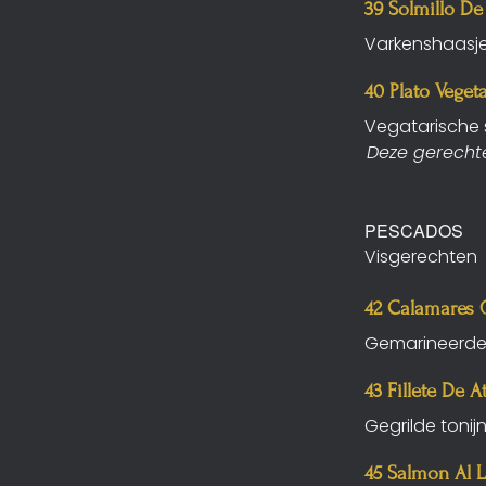
39 Solmillo D
Varkenshaasje
40 Plato Veget
Vegatarische 
Deze gerechte
PESCADOS
Visgerechten
42 Calamares 
Gemarineerde e
43 Fillete De At
Gegrilde tonij
45 Salmon Al 