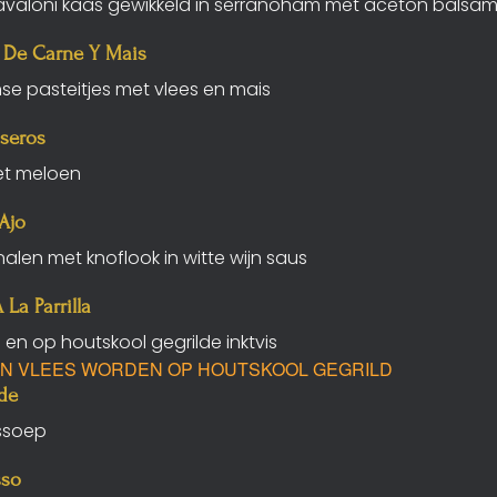
ravaloni kaas gewikkeld in serranoham met aceton balsam
 De Carne Y Mais
se pasteitjes met vlees en mais
aseros
t meloen
Ajo
nalen met knoflook in witte wijn saus
La Parrilla
en op houtskool gegrilde inktvis
N VLEES WORDEN OP HOUTSKOOL GEGRILD
de
issoep
sso