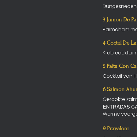
Dungesneden o
3 Jamon De P
Parmaham me
4 Coctel De L
Krab cocktail 
5 Palta Con C
Cocktail van 
6 Salmon Ahu
Gerookte zalm
ENTRADAS C
Warme voorger
9 Pravaloni