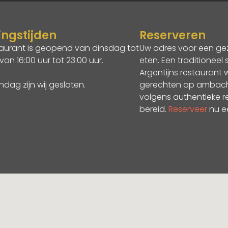
ngstijden
Reserveren
aurant is geopend van dinsdag tot
Uw adres voor een geze
an 16:00 uur tot 23:00 uur.
eten. Een traditioneel 
Argentijns restaurant
ag zijn wij gesloten.
gerechten op ambachte
volgens authentieke 
bereid.
Reserveer
nu ee