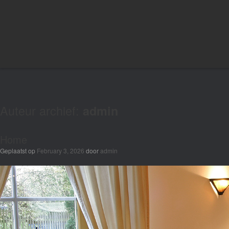
Auteur archief:
admin
Home
Geplaatst op
February 3, 2026
door
admin