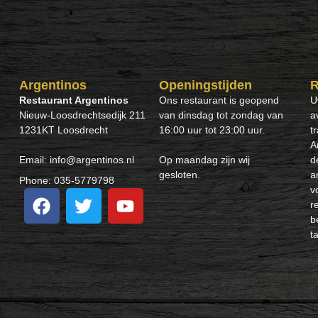
Argentinos
Openingstijden
R
Restaurant Argentinos
Ons restaurant is geopend
U
Nieuw-Loosdrechtsedijk 211
van dinsdag tot zondag van
a
1231KT Loosdrecht
16:00 uur tot 23:00 uur.
t
A
Email: info@argentinos.nl
Op maandag zijn wij
d
gesloten.
a
Phone: 035-5779798
v
r
b
ta