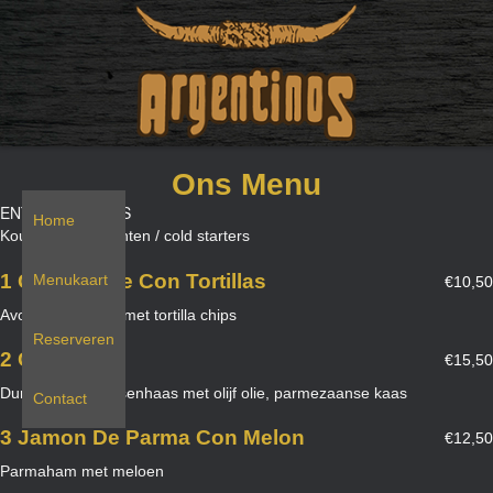
Ons Menu
ENTRADAS FRIAS
Home
Koude voorgerechten / cold starters
1 Guacamole Con Tortillas
Menukaart
€10,50
Avocado dipsaus met tortilla chips
Reserveren
2 Carpaccio
€15,50
Dungesneden ossenhaas met olijf olie, parmezaanse kaas
Contact
3 Jamon De Parma Con Melon
€12,50
Parmaham met meloen