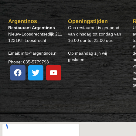
Argentinos
Openingstijden
R
Restaurant Argentinos
Ons restaurant is geopend
U
Nieuw-Loosdrechtsedijk 211
van dinsdag tot zondag van
a
1231KT Loosdrecht
16:00 uur tot 23:00 uur.
t
A
Email: info@argentinos.nl
Op maandag zijn wij
d
gesloten.
a
Phone: 035-5779798
v
r
b
ta